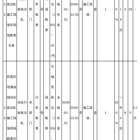
1
执法队
常
法
镇
2026-
施工现
政执法
部
否
场
-01-
否
是
1
0
1
0
18
-
2
施工现
检
〔2
街
12-31
场
队
门
检
01
%
8
场非现
查
025
道
查
次
场检查
〕
任务
03
1号
京
怀柔区
城
琉璃庙
管
镇综合
日
现
执
乡
一
综合行
本
2026
10
1
执法队
常
场
法
镇
2026-
施工现
年
0.5
政执法
部
否
-01-
否
是
1
0
6
0
3
施工现
检
检
〔2
街
12-31
场
6
天
队
门
01
%
场现场
查
查
026
道
次
检查任
〕