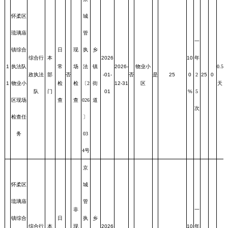
怀柔区
城
琉璃庙
管
一
镇综合
日
现
执
乡
综合行
本
2026
10
年
1
执法队
常
场
法
镇
2026-
物业小
0.5
政执法
部
否
-01-
否
是
25
0
2
25
0
1
物业小
检
检
〔2
街
12-31
区
天
队
门
01
%
5
区现场
查
查
026
道
次
检查任
〕
务
03
4号
京
怀柔区
城
琉璃庙
管
非
一
镇综合
日
执
乡
综合行
本
现
2026
10
年