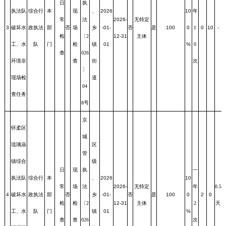
日
执
执法队
综合行
本
现
、
2026
10
年
常
法
2026-
无特定
3
破坏水
政执法
部
否
场
乡
-01-
否
是
100
0
1
0
10
-
检
〔2
12-31
主体
工、水
队
门
检
镇
01
%
0
查
026
环境非
查
街
次
〕
现场检
道
04
查任务
8号
京
怀柔区
城
琉璃庙
区
管
镇综合
级
日
现
执
一
执法队
综合行
本
、
2026
10
常
场
法
2026-
无特定
年
0.5
4
破坏水
政执法
部
否
乡
-01-
否
是
100
0
2
0
检
检
〔2
12-31
主体
2
天
工、水
队
门
镇
01
%
查
查
026
次