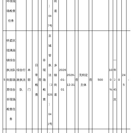
环境现
街
〕
场检查
道
04
任务
7号
京
怀柔区
城
琉璃庙
管
镇综合
非
一
日
执
乡
执法队
综合行
本
现
2026
10
年
常
法
镇
2026-
无特定
24
5
街面场
政执法
部
否
场
-01-
否
否
500
0
2
0
-
检
〔2
街
12-31
主体
5
景综合
队
门
检
01
%
45
查
026
道
非现场
查
次
〕
检查任
04
务
2号