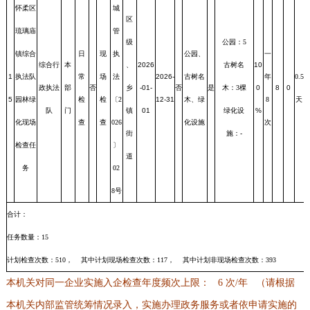
怀柔区
城
区
琉璃庙
管
级
公园：5
镇综合
日
现
执
公园、
一
综合行
本
、
2026
古树名
10
1
执法队
常
场
法
2026-
古树名
年
0.5
政执法
部
否
乡
-01-
否
是
木：3棵
0
8
0
5
园林绿
检
检
〔2
12-31
木、绿
8
天
队
门
镇
01
绿化设
%
化现场
查
查
026
化设施
次
街
施：-
检查任
〕
道
务
02
8号
合计：
任务数量：15
计划检查次数：510， 其中计划现场检查次数：117， 其中计划非现场检查次数：393
本机关对同一企业实施入企检查年度频次上限： 6 次/年 （请根据
本机关内部监管统筹情况录入，实施办理政务服务或者依申请实施的