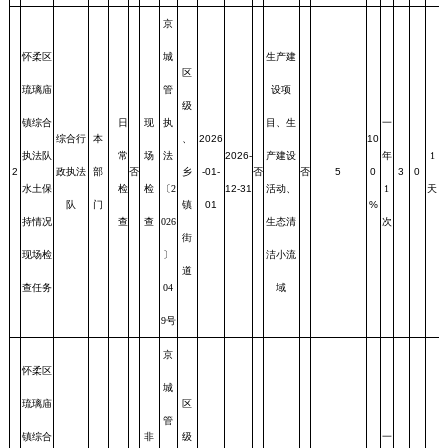
京
怀柔区
城
生产建
区
琉璃庙
管
设项
级
镇综合
日
现
执
目、生
一
综合行
本
、
2026
10
执法队
常
场
法
2026-
产建设
年
1
2
政执法
部
否
乡
-01-
否
否
5
0
3
0
水土保
检
检
〔2
12-31
活动、
1
天
队
门
镇
01
%
持情况
查
查
026
生态清
次
街
现场检
〕
洁小流
道
查任务
04
域
9号
京
怀柔区
城
琉璃庙
区
管
镇综合
非
级
一