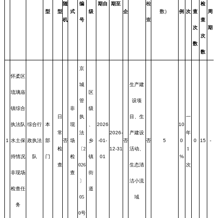
随
编
期自
期至
检
检
型
型
式
级
企
数）
例
次
查
周
机
号
查
查
次
期
次
数
数
京
怀柔区
城
生产建
琉璃庙
区
管
设项
镇综合
非
级
日
执
目、生
一
执法队
综合行
本
现
、
2026
10
常
法
2026-
产建设
年
1
水土保
政执法
部
否
场
乡
-01-
否
否
5
0
0
15
-
检
〔2
12-31
活动、
1
持情况
队
门
检
镇
01
%
查
026
生态清
次
非现场
查
街
〕
洁小流
检查任
道
05
域
务
0号