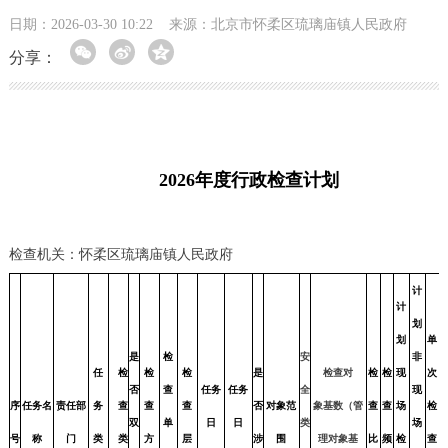
日期：2026-03-30 10:22
来源：​北京市怀柔区琉璃庙镇人民政府
分享：
2026年度行政检查计划
检查机关：怀柔区琉璃庙镇人民政府
计
计
划
划
单
是
检
安
非
任
检
检
检
是
检查对
检
检
现
次
否
查
任务
任务
全
现
序
任务名
责任部
务
查
查
查
否
对象范
象基数（管
查
查
场
检
双
单
日
日
类
场
号
称
门
类
类
方
层
涉
围
理对象基
比
频
检
查