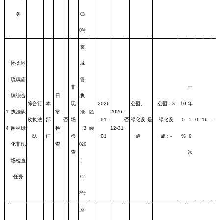
务
03
0号
京
怀柔区
城
琉璃庙
管
非
一
镇综合
日
执
综合行
本
现
2026
公园、
公园：5
10
年
1
执法队
常
法
区
2026-
政执法
部
否
场
-01-
否
绿化设
是
绿化设
0
1
0
16
-
4
园林绿
检
〔2
级
12-31
队
门
检
01
施
施：-
%
6
化非现
查
026
查
次
场检查
〕
任务
02
9号
京