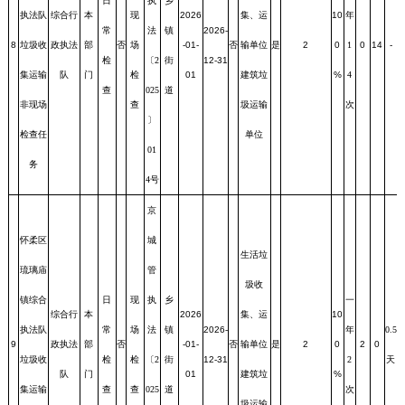
日
执
乡
执法队
综合行
本
现
2026
集、运
10
年
常
法
镇
2026-
8
垃圾收
政执法
部
否
场
-01-
否
输单位
是
2
0
1
0
14
-
检
〔2
街
12-31
集运输
队
门
检
01
建筑垃
%
4
查
025
道
非现场
查
圾运输
次
〕
检查任
单位
01
务
4号
京
怀柔区
城
生活垃
琉璃庙
管
圾收
镇综合
日
现
执
乡
一
综合行
本
2026
集、运
10
执法队
常
场
法
镇
2026-
年
0.5
9
政执法
部
否
-01-
否
输单位
是
2
0
2
0
垃圾收
检
检
〔2
街
12-31
2
天
队
门
01
建筑垃
%
集运输
查
查
025
道
次
圾运输