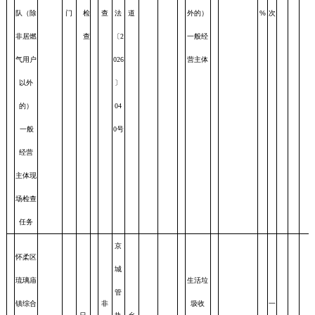
队（除
门
检
查
法
道
外的）
%
次
非居燃
查
〔2
一般经
气用户
026
营主体
以外
〕
的）
04
一般
0号
经营
主体现
场检查
任务
京
怀柔区
城
琉璃庙
生活垃
管
镇综合
非
圾收
一