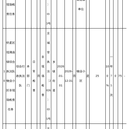
现场检
〕
单位
查任务
01
3号
京
怀柔区
城
琉璃庙
管
非
一
镇综合
日
执
乡
综合行
本
现
2026
10
年
1
执法队
常
法
镇
2026-
物业小
政执法
部
否
场
-01-
否
是
25
0
7
0
75
-
0
物业小
检
〔2
街
12-31
区
队
门
检
01
%
5
区非现
查
026
道
查
次
场检查
〕
任务
03
5号
京