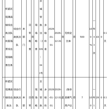
京
怀柔区
城
琉璃庙
管
一
镇综合
日
现
执
乡
综合行
本
2026
10
年
执法队
常
场
法
镇
2026-
无特定
0.5
6
政执法
部
否
-01-
否
否
500
0
4
43
0
街面场
检
检
〔2
街
12-31
主体
天
队
门
01
%
3
景综合
查
查
026
道
次
现场检
〕
查任务
04
1号
怀柔区
京
琉璃庙
综合行
现
城
乡
2026
2026-
（除非
一
7
镇综合
政执法
本
日
否
场
管
镇
-01-
12-31
是
居燃气
否
7
10
年
28
0
0.5
执法
队
部
常
检
执
街
01
用户以
0
1
天