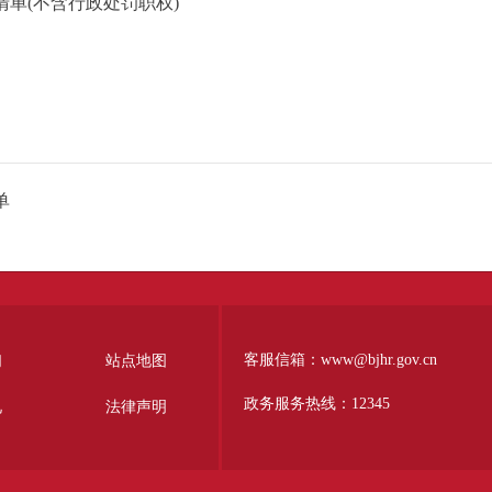
单(不含行政处罚职权)
单
客服信箱：www@bjhr.gov.cn
们
站点地图
政务服务热线：12345
见
法律声明