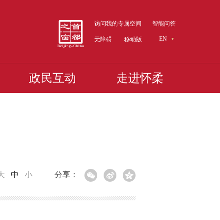
访问我的专属空间
智能问答
EN
无障碍
移动版
政民互动
走进怀柔
大
中
小
分享：