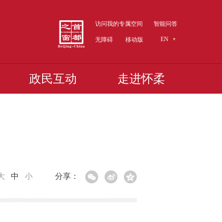
访问我的专属空间
智能问答
EN
无障碍
移动版
政民互动
走进怀柔
大
中
小
分享：