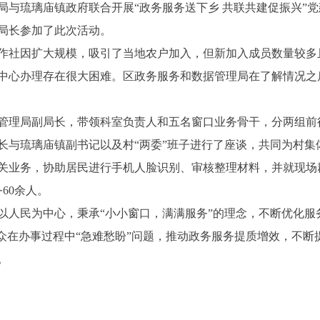
局与琉璃庙镇政府联合开展
“政务服务送下乡 共联共建促振兴”
局
长参加了此次活动。
作社因扩大规模，吸引了当地农户加入，但新加入成员数量较多
中心办理存在很大困难。区政务
服务
和数据
管理
局在了解情况之
管理
局副局长，带领科室负责人和五名窗口业务骨干，分两组前
长与琉璃庙镇副书记以及
村
“两委”
班子进行了座谈，共同为村集
关业务，协助居民进行手机人脸识别、审核整理材料，并就现场
务60余人。
以人民为中心，秉承
“小小窗口，满满服务”的理念，不断优化服务
群众在办事过程中“急难愁盼”问题，推动政务服务提质增效，不
。