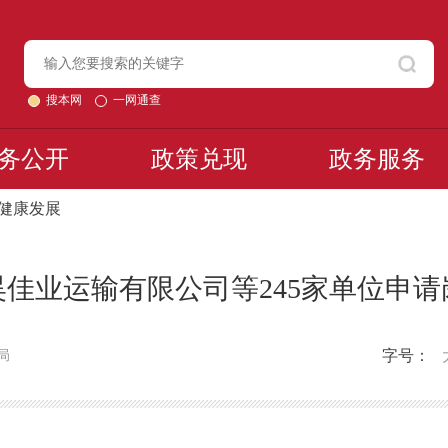
搜本网
一网通查
务公开
政策兑现
政务服务
续健康发展
佳业运输有限公司等245家单位申
字号：
局