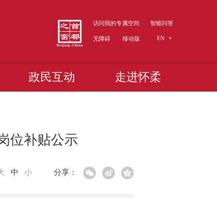
访问我的专属空间
智能问答
EN
无障碍
移动版
政民互动
走进怀柔
请岗位补贴公示
大
中
小
分享：