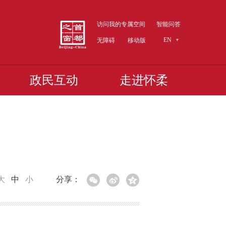
访问我的专属空间
智能问答
EN
无障碍
移动版
政民互动
走进怀柔
大
中
小
分享：