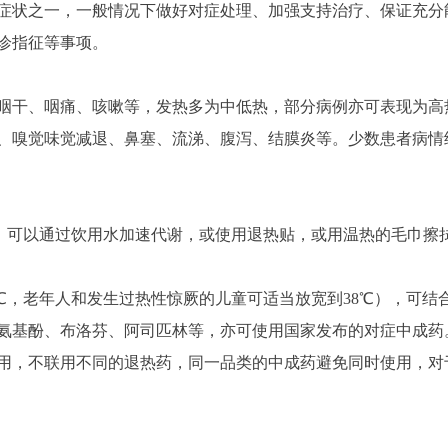
状之一，一般情况下做好对症处理、加强支持治疗、保证充分
诊指征等事项。
干、咽痛、咳嗽等，发热多为中低热，部分病例亦可表现为高热
、嗅觉味觉减退、鼻塞、流涕、腹泻、结膜炎等。少数患者病情
℃），可以通过饮用水加速代谢，或使用退热贴，或用温热的毛巾
℃，老年人和发生过热性惊厥的儿童可适当放宽到38℃），可结
氨基酚、布洛芬、阿司匹林等，亦可使用国家发布的对症中成药
，不联用不同的退热药，同一品类的中成药避免同时使用，对