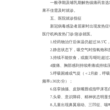
一般孕期及哺乳期解热镇痛药首选对
果不佳需及时就诊。
五、医院就诊指征
新冠病毒感染者居家时出现发热症状
医疗机构发热门诊/急诊就医。
1.经药物治疗后体温仍超过38.5℃
2.静息状态下，吸空气时指氧饱和度
3.持续不能饮食，或腹泻/呕吐超过
4腹痛、胸部感到持续疼痛或持续
5.呼吸困难或气促（＜2月龄，呼吸频率
频率≥30次/分）；
6.痉挛抽搐、皮肤嘴唇或指甲床苍
7.头晕、意识障碍、精神状态明显
8.儿童出现鼻翼扇动、三凹征、喘