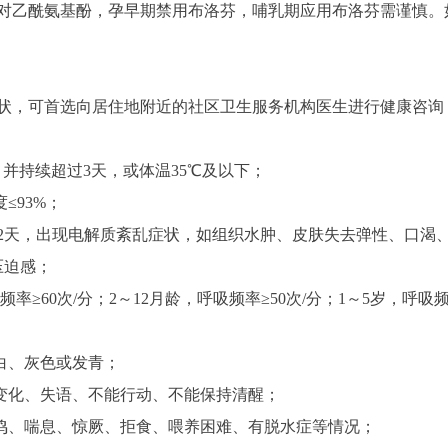
乙酰氨基酚，孕早期禁用布洛芬，哺乳期应用布洛芬需谨慎。如
，可首选向居住地附近的社区卫生服务机构医生进行健康咨询
，并持续超过3天，或体温35℃及以下；
≤93%；
2天，出现电解质紊乱症状，如组织水肿、皮肤失去弹性、口渴
压迫感；
≥60次/分；2～12月龄，呼吸频率≥50次/分；1～5岁，呼吸频
白、灰色或发青；
变化、失语、不能行动、不能保持清醒；
鸣、喘息、惊厥、拒食、喂养困难、有脱水症等情况；