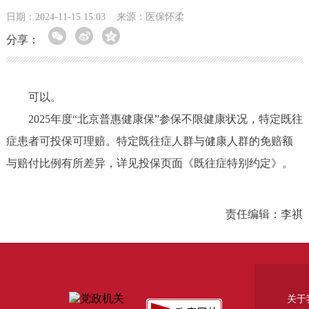
日期：2024-11-15 15:03
来源：医保怀柔
分享：
可以。
2025年度“北京普惠健康保”参保不限健康状况，特定既往
症患者可投保可理赔。特定既往症人群与健康人群的免赔额
与赔付比例有所差异，详见投保页面《既往症特别约定》。
责任编辑：李祺
关于