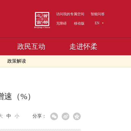
访问我的专属空间
智能问答
EN
无障碍
移动版
政民互动
走进怀柔
政策解读
计增速（%）
大
中
小
分享：