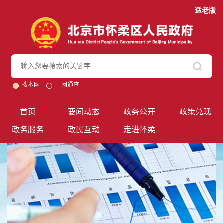
适老版
搜本网
一网通查
首页
要闻动态
政务公开
政策兑现
政务服务
政民互动
走进怀柔