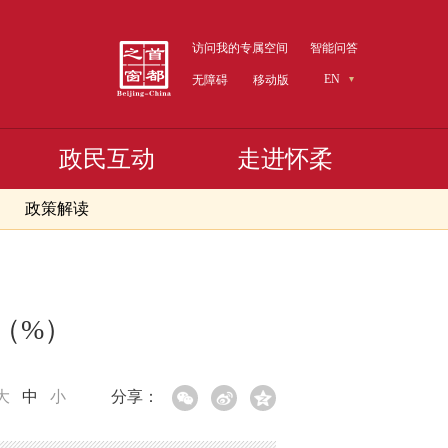
访问我的专属空间
智能问答
EN
无障碍
移动版
政民互动
走进怀柔
政策解读
速（%）
大
中
小
分享：