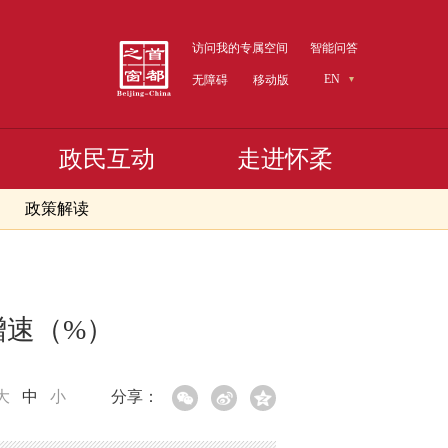
访问我的专属空间
智能问答
EN
无障碍
移动版
政民互动
走进怀柔
政策解读
增速（%）
大
中
小
分享：