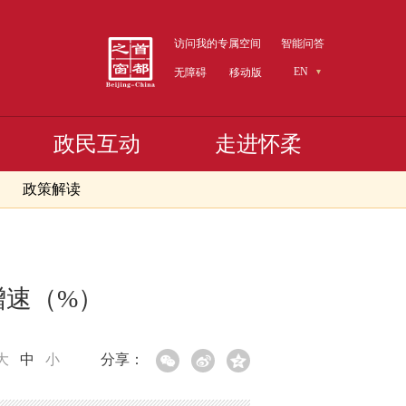
访问我的专属空间
智能问答
EN
无障碍
移动版
政民互动
走进怀柔
政策解读
增速（%）
大
中
小
分享：