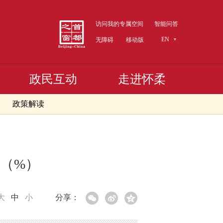
访问我的专属空间
智能问答
EN
无障碍
移动版
政民互动
走进怀柔
政策解读
速（%）
大
中
小
分享：