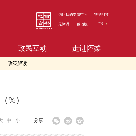
访问我的专属空间
智能问答
EN
无障碍
移动版
政民互动
走进怀柔
政策解读
速（%）
大
中
小
分享：