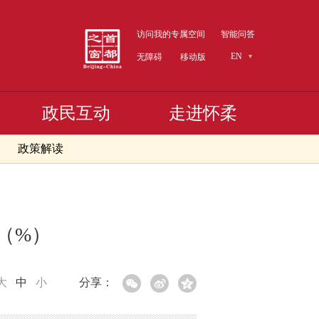
访问我的专属空间
智能问答
EN
无障碍
移动版
政民互动
走进怀柔
政策解读
速（%）
大
中
小
分享：