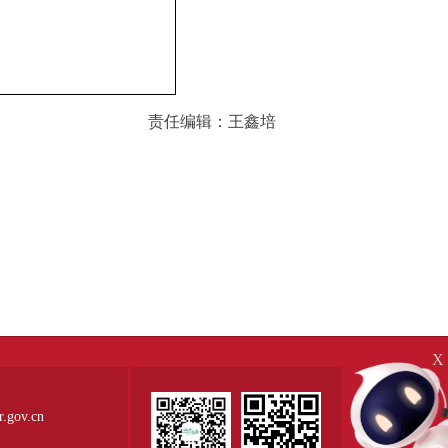
责任编辑：王鑫培
X
ov.cn