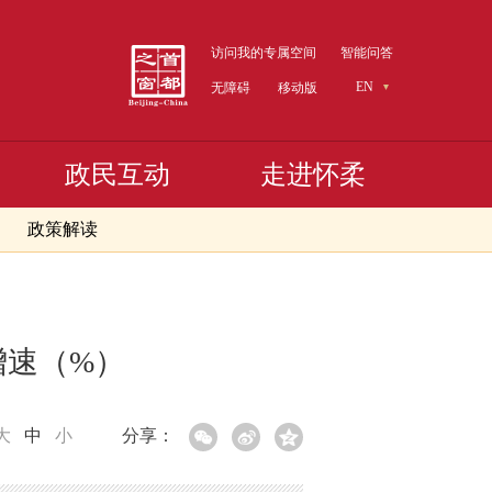
访问我的专属空间
智能问答
EN
无障碍
移动版
政民互动
走进怀柔
政策解读
增速（%）
大
中
小
分享：