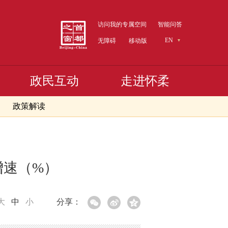
访问我的专属空间
智能问答
EN
无障碍
移动版
政民互动
走进怀柔
政策解读
增速（%）
大
中
小
分享：