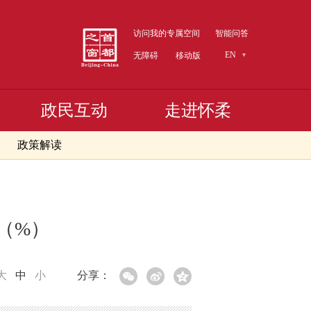
访问我的专属空间
智能问答
EN
无障碍
移动版
政民互动
走进怀柔
政策解读
速（%）
大
中
小
分享：