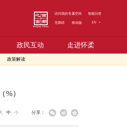
访问我的专属空间
智能问答
EN
无障碍
移动版
政民互动
走进怀柔
政策解读
速（%）
大
中
小
分享：