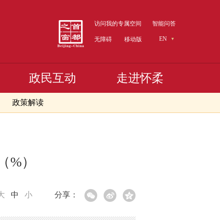
访问我的专属空间
智能问答
EN
无障碍
移动版
政民互动
走进怀柔
政策解读
速（%）
大
中
小
分享：