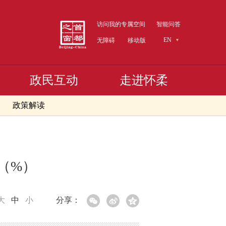
访问我的专属空间
智能问答
EN
无障碍
移动版
政民互动
走进怀柔
政策解读
速（%）
大
中
小
分享：