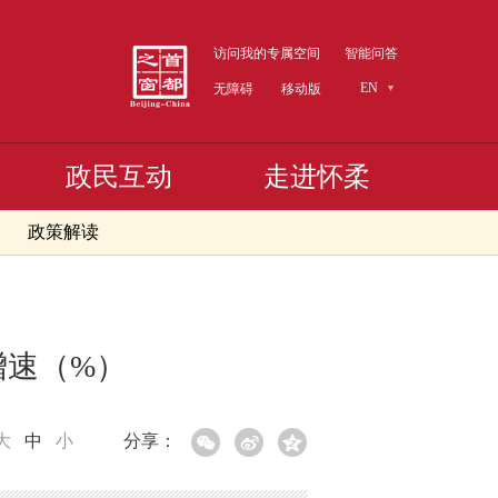
访问我的专属空间
智能问答
EN
无障碍
移动版
政民互动
走进怀柔
政策解读
增速（%）
大
中
小
分享：