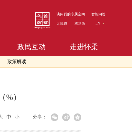
访问我的专属空间
智能问答
EN
无障碍
移动版
政民互动
走进怀柔
政策解读
速（%）
大
中
小
分享：