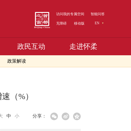
访问我的专属空间
智能问答
EN
无障碍
移动版
政民互动
走进怀柔
政策解读
增速（%）
大
中
小
分享：