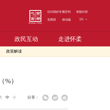
访问我的专属空间
智能问答
EN
无障碍
移动版
政民互动
走进怀柔
政策解读
速（%）
大
中
小
分享：