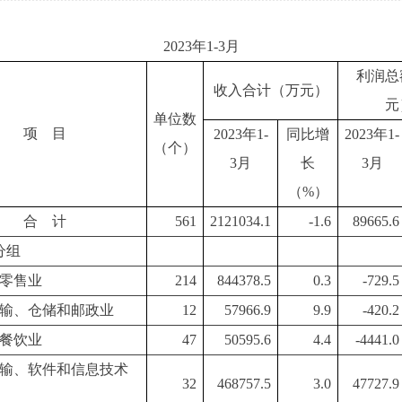
2023年1-3月
利润总
收入合计（万元）
元
单位数
项 目
20
23
年1-
同比增
20
23
年1-
（个）
3
月
长
3
月
（%）
合 计
561
2121034.1
-1.6
89665.6
分组
零售业
214
844378.5
0.3
-729.5
输、仓储和邮政业
12
57966.9
9.9
-420.2
餐饮业
47
50595.6
4.4
-4441.0
输、软件和信息技术
32
468757.5
3.0
47727.9