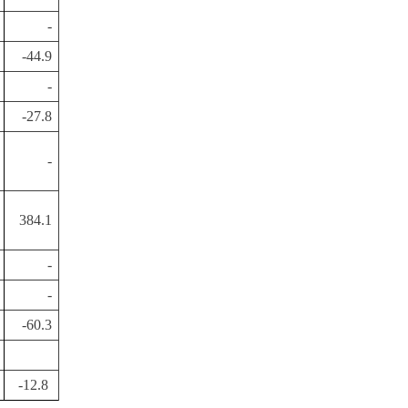
-
-44.9
-
-27.8
-
384.1
-
-
-60.3
-12.8