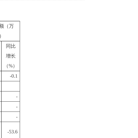
额（万
）
同比
增长
（%）
-0.1
-
-
-
-53.6