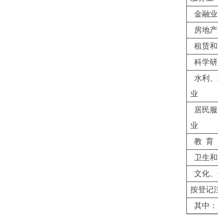
金融业
房地产
租赁和
科学研
水利、
业
居民服
业
教 育
卫生和
文化、
按登记
其中：