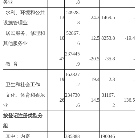
务业
.8
水利、环境和公共
50928.
13
24.3
1469.5
-
设施管理业
8
居民服务、修理和
52867.
10
12.5
8253.8
-19.4
其他服务业
6
237445
47
-20.5
-35.8
-
教 育
.9
162827
19
19.4
2.3
-
卫生和社会工作
.2
文化、体育和娱乐
234730
31167.
26
14.5
136.5
业
.6
2
按登记注册类型分
组
其中：内资
385888
190046