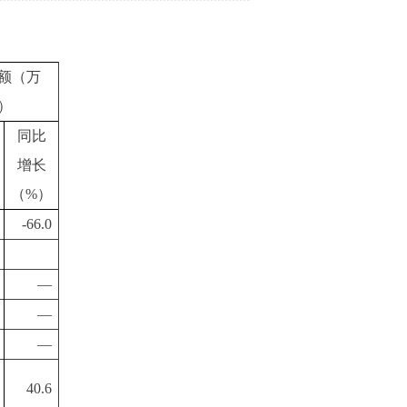
额（万
）
同比
增长
（%）
-66.0
—
—
—
40.6