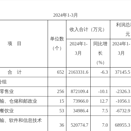
2024年1-3月
利润总
收入合计（万元）
元
单位数
项 目
20
24
年1-
同比增
20
24
年1-
（个）
3
月
长
3
月
（%）
合 计
652
2163331.6
-6.3
37145.5
分组
零售业
256
872109.4
-10.1
-2326.3
输、仓储和邮政业
15
73966.0
12.7
-1056.1
餐饮业
53
34986.4
7.5
-6732.9
输、软件和信息技术
36
520774.7
7.0
68955.3