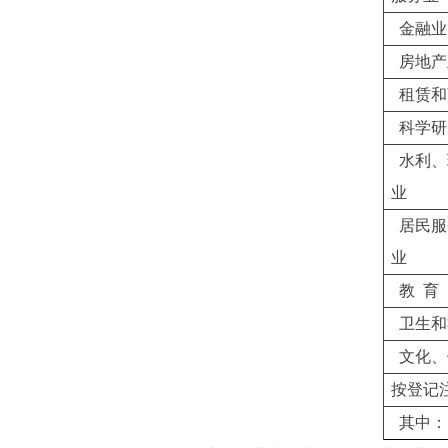
金融业
房地产
租赁和
科学研
水利、
业
居民服
业
教 育
卫生和
文化、
按登记
其中：