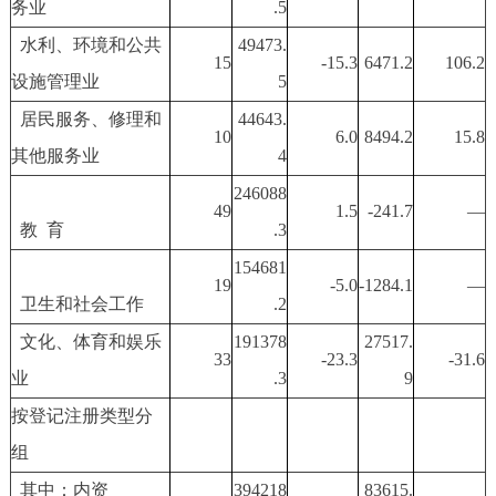
务业
.5
水利、环境和公共
49473.
15
-15.3
6471.2
106.2
设施管理业
5
居民服务、修理和
44643.
10
6.0
8494.2
15.8
其他服务业
4
246088
49
1.5
-241.7
—
教 育
.3
154681
19
-5.0
-1284.1
—
卫生和社会工作
.2
文化、体育和娱乐
191378
27517.
33
-23.3
-31.6
业
.3
9
按登记注册类型分
组
其中：内资
394218
83615.