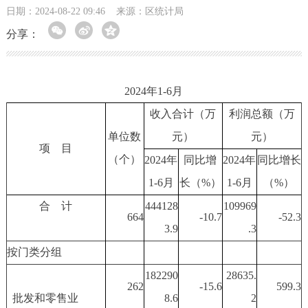
日期：2024-08-22 09:46
来源：区统计局
分享：
2024年1-6月
收入合计（万
利润总额（万
单位数
元）
元）
项 目
（个）
20
24
年
同比增
20
24
年
同比增长
1-
6
月
长（%）
1-
6
月
（%）
合 计
444128
109969
664
-10.7
-52.3
3.9
.3
按门类分组
182290
28635.
262
-15.6
599.3
批发和零售业
8.6
2