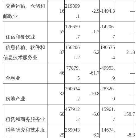
交通运输、仓储和
219899
16
-2.9
-1494.3
—
邮政业
.1
126659
-14206.
55
-1.2
—
住宿和餐饮业
.7
7
信息传输、软件和
156206
190575
37
6.2
21.3
信息技术服务业
1.2
.4
77879.
-49953.
46
-61.7
—
金融业
5
9
260634
-28326.
32
-10.8
—
房地产业
.2
0
457912
15961.
60
-6.0
158.7
租赁和商务服务业
.2
7
科学研究和技术服
259043
14674.
29
6.2
-8.3