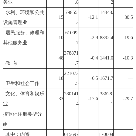
务业
.8
2
水利、环境和公共
79855.
14343.
15
-12.1
80.5
设施管理业
3
1
居民服务、修理和
61009.
10
-2.9
8892.4
19.6
其他服务业
7
378871
48
-0.4
1441.0
-10.3
教 育
.7
221073
18
-6.5
-1671.7
—
卫生和社会工作
.5
文化、体育和娱乐
280141
38628.
33
-17.6
-29.7
业
.4
1
按登记注册类型分
组
其中：内资
615697
170604