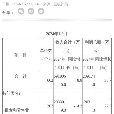
日期：2024-11-22 10:56
来源：区统计局
分享：
2024年1-9月
收入合计（万
利润总额（万
单位数
元）
元）
项 目
（个）
20
24
年
同比增
20
24
年
同比增长
1-
9
月
长（%）
1-
9
月
（%）
合 计
691806
209174
662
-8.8
-38.7
0.6
.6
按门类分组
293301
20311.
263
-14.2
77.5
批发和零售业
9.3
3