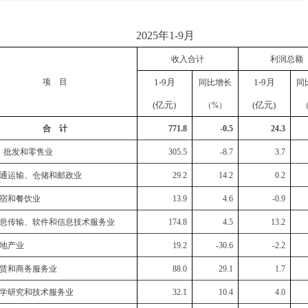
2025年1-9月
收入合计
利润总额
项 目
1-
9
月
1-
9
月
同比增长
同
(亿元)
(亿元)
（%）
合 计
771.8
-0.5
24.3
：
批发和零售业
305.5
-8.7
3.7
通运输、仓储和邮政业
29.2
14.2
0.2
宿和餐饮业
13.9
4.6
-0.9
息传输、软件和信息技术服务业
174.8
4.5
13.2
地产业
19.2
-30.6
-2.2
赁和商务服务业
88.0
29.1
1.7
学研究和技术服务业
32.1
10.4
4.0