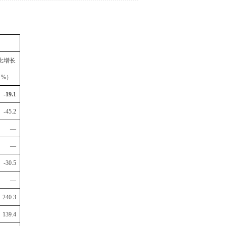
比增长
（%）
-19.1
-45.2
—
—
-30.5
—
240.3
139.4