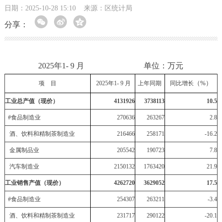
日期：2025-10-28 15:10
来源：区统计局
分享：
2025年1- 9 月 单位：万元
（%）
项 目
2025
年1-
9
月
上年同期
同比增长
工业总产值（现价）
4131926
3738113
10.5
#
食品制造业
270636
263267
2.8
酒、饮料和精制茶制造业
216466
258171
-16.2
金属制品业
205542
190723
7.8
汽车制造业
2150132
1763420
21.9
工业销售产值（现价）
4262720
3629052
17.5
#
食品制造业
254307
263211
-3.4
酒、饮料和精制茶制造业
231717
290122
-20.1