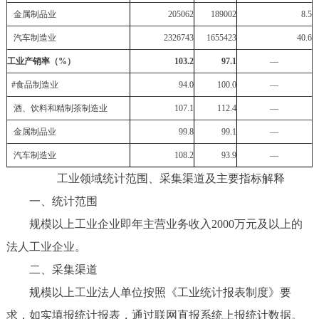
金属制品业
205062
189002
8.5
汽车制造业
2326743
1655423
40.6
工业产销率（%）
103.2
97.1
—
#
食品制造业
94.0
100.0
—
酒、饮料和精制茶制造业
107.1
112.4
—
金属制品业
99.8
99.1
—
汽车制造业
108.2
93.9
—
工业领域统计范围、采集渠道及主要指标解释
一、统计范围
规模以上工业企业即年主营业务收入2000万元及以上的
法人工业企业。
二、采集渠道
规模以上工业法人单位按照《工业统计报表制度》要
求，如实填报统计报表，通过联网直报系统上报统计数据。