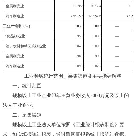
金属制品业
221958
207334
7.1
汽车制造业
2661226
1832496
45.2
工业产销率（%）
103.9
100.8
—
#
食品制造业
95.6
100.6
—
酒、饮料和精制茶制造业
104.6
109.2
—
金属制品业
98.8
99.2
—
汽车制造业
109.3
102.2
—
工业领域统计范围、采集渠道及主要指标解释
一、统计范围
规模以上工业企业即年主营业务收入2000万元及以上的
法人工业企业。
二、采集渠道
规模以上工业法人单位按照《工业统计报表制度》要
求，如实填报统计报表，通过联网直报系统上报统计数据。