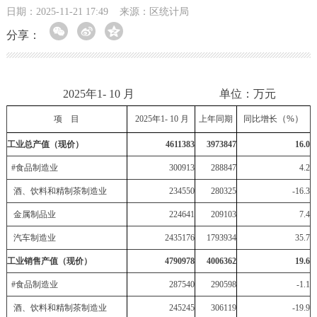
日期：2025-11-21 17:49
来源：区统计局
分享：
2025年1- 10 月 单位：万元
（%）
项 目
2025
年1-
10
月
上年同期
同比增长
工业总产值（现价）
4611383
3973847
16.0
#
食品制造业
300913
288847
4.2
酒、饮料和精制茶制造业
234550
280325
-16.3
金属制品业
224641
209103
7.4
汽车制造业
2435176
1793934
35.7
工业销售产值（现价）
4790978
4006362
19.6
#
食品制造业
287540
290598
-1.1
酒、饮料和精制茶制造业
245245
306119
-19.9