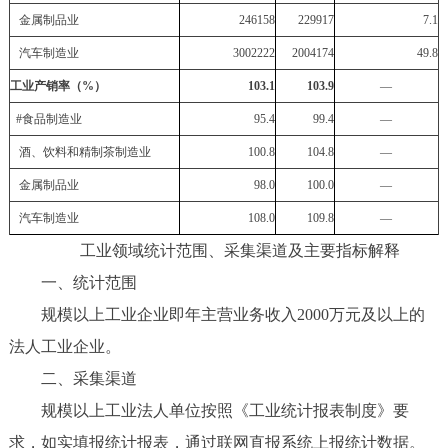
金属制品业
246158
229917
7.1
汽车制造业
3002222
2004174
49.8
工业产销率（%）
103.1
103.9
—
#
食品制造业
95.4
99.4
—
酒、饮料和精制茶制造业
100.8
104.8
—
金属制品业
98.0
100.0
—
汽车制造业
108.0
109.8
—
工业领域统计范围、采集渠道及主要指标解释
一、统计范围
规模以上工业企业即年主营业务收入2000万元及以上的
法人工业企业。
二、采集渠道
规模以上工业法人单位按照《工业统计报表制度》要
求，如实填报统计报表，通过联网直报系统上报统计数据。