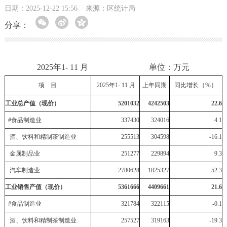
日期：2025-12-22 15:56
来源：区统计局
分享：
2025年1- 11 月 单位：万元
（%）
项 目
2025
年1-
11
月
上年同期
同比增长
工业总产值（现价）
5201032
4242503
22.6
#
食品制造业
337430
324016
4.1
酒、饮料和精制茶制造业
255513
304598
-16.1
金属制品业
251277
229894
9.3
汽车制造业
2780628
1825327
52.3
工业销售产值（现价）
5361666
4409661
21.6
#
食品制造业
321784
322115
-0.1
酒、饮料和精制茶制造业
257527
319163
-19.3