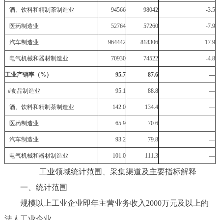
酒、饮料和精制茶制造业
94566
98042
-3.5
医药制造业
52764
57260
-7.9
汽车制造业
964442
818306
17.9
电气机械和器材制造业
70930
74522
-4.8
工业产销率（%）
95.7
87.6
—
#
食品制造业
95.1
88.8
—
酒、饮料和精制茶制造业
142.0
134.4
—
医药制造业
65.9
70.6
—
汽车制造业
93.2
79.8
—
电气机械和器材制造业
101.0
111.3
—
工业领域统计范围、采集渠道及主要指标解释
一、统计范围
规模以上工业企业即年主营业务收入2000万元及以上的
法人工业企业。