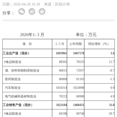
日期：2026-04-28 16:28
来源：区统计局
分享：
2026年1- 3 月 单位：万元
（%）
项 目
1-
3
月
上年同期
同比增长
工业总产值（现价）
1693961
1667178
1.6
#
食品制造业
88502
78535
12.7
酒、饮料和精制茶制造业
66615
72937
-8.7
医药制造业
80069
81103
-1.3
汽车制造业
1034314
1024998
0.9
电气机械和器材制造业
70223
66968
4.9
工业销售产值（现价）
1621104
1460431
11.0
#
食品制造业
84198
69740
20.7