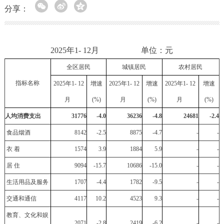
分享：
2025年1- 12月 单位：元
全区居民
城镇居民
农村居民
指标名称
20
25
年1-
12
增速
2025
年1-
12
增速
2025
年
1-
12
增速
月
(%)
月
(%)
月
(%)
人均消费支出
31776
-4.0
36236
-4.8
24681
-2.4
食品烟酒
8142
-2.5
8875
-4.7
-
-
衣 着
1574
3.9
1884
5.9
-
-
居 住
9094
-15.7
10686
-15.0
-
-
生活用品及服务
1707
-4.4
1782
-9.5
-
-
交通和通信
4117
10.2
4523
9.3
-
-
教育、文化和娱
2071
-2.8
2419
-6.2
-
-