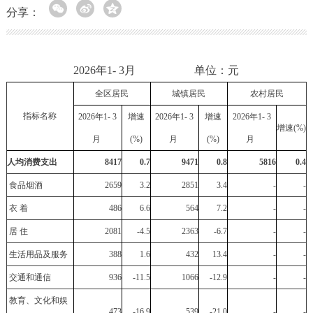
分享：
2026年1- 3月 单位：元
全区居民
城镇居民
农村居民
指标名称
20
26
年1-
3
增速
202
6
年1-
3
增速
202
6
年
1-
3
增速(%)
月
(%)
月
(%)
月
人均消费支出
8417
0.7
9471
0.8
5816
0.4
食品烟酒
2659
3.2
2851
3.4
-
-
衣 着
486
6.6
564
7.2
-
-
居 住
2081
-4.5
2363
-6.7
-
-
生活用品及服务
388
1.6
432
13.4
-
-
交通和通信
936
-11.5
1066
-12.9
-
-
教育、文化和娱
473
-16.9
539
-21.0
-
-