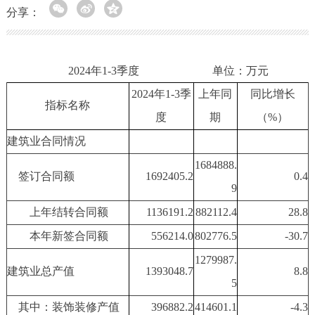
分享：
2024年1-3季度 单位：万元
20
24
年1
-3
季
上年同
同比增长
指标名称
度
期
（%）
建筑业合同情况
1684888.
签订合同额
1692405.2
0.4
9
上年结转合同额
1136191.2
882112.4
28.8
本年新签合同额
556214.0
802776.5
-30.7
1279987.
建筑业总产值
1393048.7
8.8
5
其中：装饰装修产值
396882.2
414601.1
-4.3