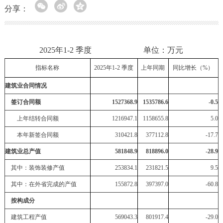
分享：
2025年1-2 季度 单位：万元
指标名称
20
25
年1
-2
季度
上年同期
同比增长（%）
建筑业合同情况
签订合同额
1527368.9
1535786.6
-0.5
上年结转合同额
1216947.1
1158655.8
5.0
本年新签合同额
310421.8
377112.8
-17.7
建筑业总产值
581848.9
818896.0
-28.9
其中：装饰装修产值
253834.1
231821.5
9.5
其中：在外省完成的产值
155872.8
397397.0
-60.8
按构成分
建筑工程产值
569043.3
801917.4
-29.0