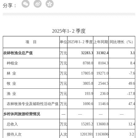
分享：
2025年1- 2 季度
项 目
单位
202
5
年1-
2
季度
上年同期
同比增长（%）
农林牧渔业总产值
万元
32283.3
31302.4
3.1
种植业
万元
8788.0
8104.3
8.4
林 业
万元
17805.0
19271.0
-7.6
牧 业
万元
3805.8
2544.5
49.6
渔 业
万元
193.9
236.0
-17.8
农林牧渔
专
业
及辅助性活动产值
万元
1690.6
1146.6
47.4
乡村休闲旅游经营情况
—
—
—
—
总收入
万元
15285.2
13600.8
12.4
接待人次
人次
1201391
1163696
3.2