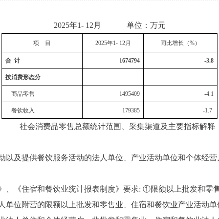
2025年1- 12月 单位：万元
项 目
20
25
年1-
12
月
同比增长
（%）
合 计
1674794
-3.8
按
消费形态
分
商品零售
1495409
-4.1
餐饮
收入
179385
-1.7
社会消费品零售总额统计范围、采集渠道及主要指标解释
以及提供餐饮服务活动的法人单位、产业活动单位和个体经营
《住宿和餐饮业统计报表制度》要求: ①限额以上批发和零
人单位附营的限额以上批发和零售业、住宿和餐饮业产业活动单位