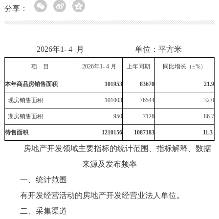
分享：
2026年1- 4 月 单位：平方米
项 目
202
6
年1-
4
月
上年同期
同比增长（±%）
本年商品房销售面积
101953
83670
21.9
现房销售面积
101003
76544
32.0
期房销售面积
950
7126
-86.7
待售面积
1210156
1087183
11.3
房地产开发领域主要指标的统计范围、指标解释、数据
来源及发布频率
一、统计范围
有开发经营活动的房地产开发经营业法人单位。
二、采集渠道