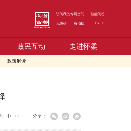
访问我的专属空间
智能问答
EN
无障碍
移动版
政民互动
走进怀柔
政策解读
降
大
中
小
分享：