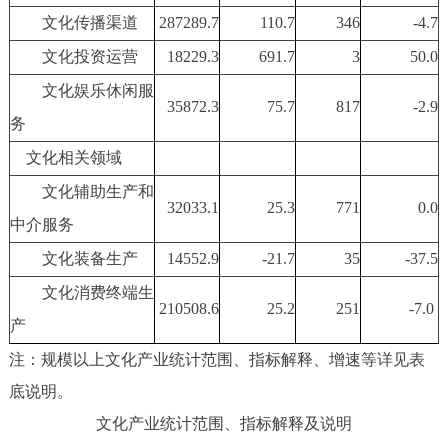
文化传播渠道
287289.7
110.7
346
-4.7
文化投资运营
18229.3
691.7
3
50.0
文化娱乐休闲服
35872.3
75.7
817
-2.9
务
文化相关领域
文化辅助生产和
32033.1
25.3
771
0.0
中介服务
文化装备生产
14552.9
-21.7
35
-37.5
文化消费终端生
210508.6
25.2
251
-7.0
产
注：规模以上文化产业统计范围、指标解释、增速等详见表
底说明。
文化产业统计范围、指标解释及说明