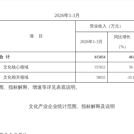
2026年1-3月
营业
收入（万元）
项 目
同比增长
20
26
年1-
3
月
（%）
合 计
615854
48.
文化核心领域
557822
59.
文化相关领域
58032
-10.
、指标解释、增速等详见表底说明。
文化产业企业统计范围、指标解释及说明