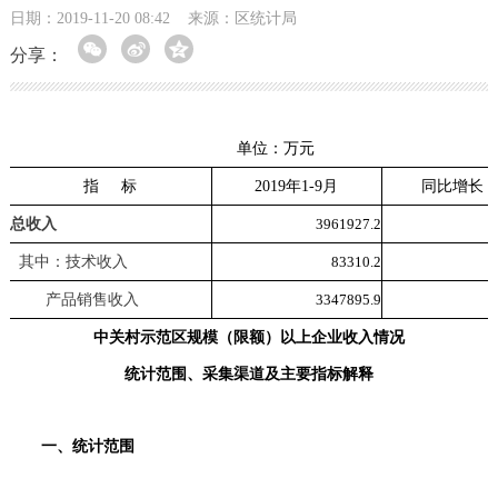
日期：2019-11-20 08:42
来源：区统计局
分享：
单位：万元
指 标
201
9
年1-
9
月
同比增长（
总收入
3961927
.
2
其中：技术收入
83310
.
2
产品销售收入
3347895
.
9
中关村示范区规模（限额）以上企业收入情况
统计范围、采集渠道及主要指标解释
一、统计范围