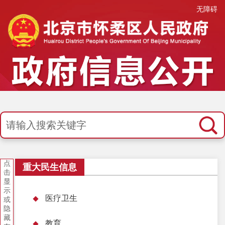
无障碍
点
重大民生信息
击
显
示
医疗卫生
或
隐
藏
教育