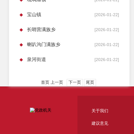
宝山镇
[2026-01-22]
长哨营满族乡
[2026-01-22]
喇叭沟门满族乡
[2026-01-22]
泉河街道
[2026-01-22]
首页 上一页
下一页
尾页
关于我们
建议意见