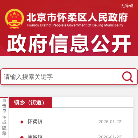
无障碍
点
镇乡（街道）
击
显
示
怀柔镇
[2026-01-22]
或
隐
藏
庙城镇
[2026-01-22]