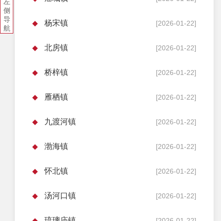
左
侧
导
杨宋镇
[2026-01-22]
航
北房镇
[2026-01-22]
桥梓镇
[2026-01-22]
雁栖镇
[2026-01-22]
九渡河镇
[2026-01-22]
渤海镇
[2026-01-22]
怀北镇
[2026-01-22]
汤河口镇
[2026-01-22]
琉璃庙镇
[2026-01-22]