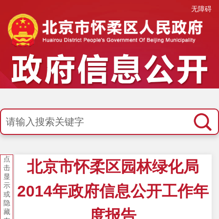
无障碍
点
北京市怀柔区园林绿化局
击
显
示
2014年政府信息公开工作年
或
隐
度报告
藏